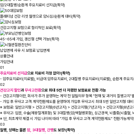
암/2대질병/순환계 주요치료비 선지급(특약)
플래티넘 건강 리셋 월렛으로 암뇌심/순환계 대비(특약)
건강고지형 보험으로 합리적인 보료(특약)
45~65세 가입, 갱신형 선택 가능!(특약)
납입면제 사유 시 보험료 납입면제
상품안내
가입안내
01
주요치료비 선지급
으로 치료비 걱정 없이!(특약)
- 암주요치료비(치료별), 비급여 암주요치료비, 2대질병 주요치료비(치료별), 순환계 주요치료
02
건강고지 할인
과
무사고전환
으로 최대 5번 더 저렴한 보험료로 전환 가능
- 건강고지형이란, 회사가 추가 운영하는 계약 전 알릴의무 항목 "현재 및 과거의 질병고지
- 가입 후 무사고 고객 계약전환제도를 운영하여 가입후 무사고시 최대 5번 일반고지형 대
※ 보험료: 일반고지형 > 건강고지형(6년고지) > 건강고지형(7년고지) > 건강고지형(8년고지
※ 무사고: 입원, 수술(제왕절개포함) 및 3대질병(암(백혈병포함), 심근경색, 뇌졸중(뇌출혈, 
※ 단, 최초계약 체결 시 가입 나이에 따라 "가입 후 무사고 고객 계약전환제도" 전환가능계
03
질병, 상해는 물론
암, 3대질병, 간병
도 보장!(특약)