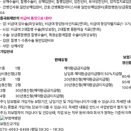
- 상해수술비, 질병수술비, 상해입원비, 질병입원비, 암진단비, 유사암진단비, 암직접치료
- 간병인사용 일반상해입원비, 간호·간병통합서비스사용 일반상해입원비(종합병원/상급종합
04
흥국화재만의
비급여 통장으로 대비!
- 암: 비급여 암수술(회당보장), 비급여 항암방사선치료(연1회), 비급여 항암약물치료(1-3기/
- 뇌심: 비급여 2대질병 수술(회당보장), 2대질병 중환자실 치료(연1회)
- 수술: 상급종합병원 질병수술비, 특정순환계질환 수술비(회당보장)
- 입원: 질병 1~5종수술 동반입원비III
- 사망: 상해사망
가입안내
보험
판매유형
갱신
1종
1형
해약환급금지급형
(비갱신형)
2형
납입후 해약환급금지급형의 50%지급형
80세
2종
1형
20년갱신형(해약환급금지급형)
90세
(갱신형)
2형
20년갱신형(해약환급금미지급형)
100
3형
30년갱신형(해약환급금지급형)
4형
30년갱신형(해약환급금미지급형)
주1) 담보별로 가입가능 보험기간, 납입기간 및 가입가능나이가 다를 수 있습니다. 자세한 
주2) 종별로 가입가능 담보가 다를 수 있습니다. 자세한 내용은 반드시 사업방법서 별지 및
주3) 피보험자의 가입나이 및 건강상태, 직업 또는 직무 등에 따라 회사가 정하는 기준에 
보험신규가입
070-4693-6498
(평일 09:30 ~ 18:30)