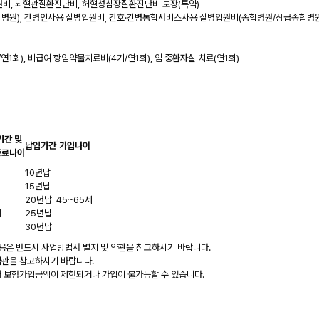
입원비, 뇌혈관질환진단비, 허혈성심장질환진단비 보장(특약)
병원), 간병인사용 질병입원비, 간호·간병통합서비스사용 질병입원비(종합병원/상급종합병원
연1회), 비급여 항암약물치료비(4기/연1회), 암 중환자실 치료(연1회)
기간 및
납입기간
가입나이
종료나이
10년납
15년납
20년납
45~65세
세
25년납
30년납
내용은 반드시 사업방법서 별지 및 약관을 참고하시기 바랍니다.
 약관을 참고하시기 바랍니다.
의해 보험가입금액이 제한되거나 가입이 불가능할 수 있습니다.