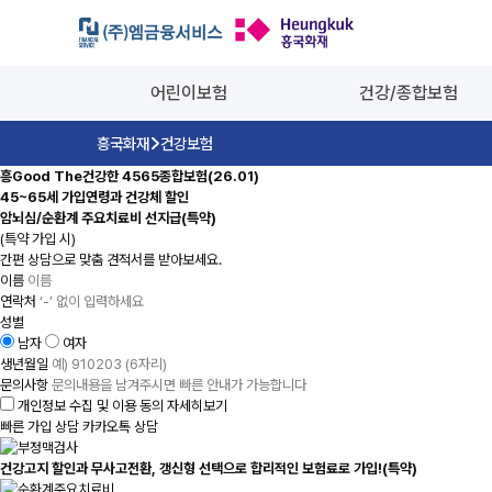
흥국화재 암뇌심
어린이보험
건강/종합보험
흥국화재
건강보험
흥Good The건강한 4565종합보험(26.01)
45~65세 가입연령과 건강체 할인
암뇌심/순환계 주요치료비 선지급(특약)
(특약 가입 시)
간편 상담으로 맞춤 견적서를 받아보세요.
이름
연락처
성별
남자
여자
생년월일
문의사항
개인정보 수집 및 이용 동의
자세히보기
빠른 가입 상담
카카오톡 상담
건강고지 할인과 무사고전환, 갱신형 선택으로 합리적인 보험료로 가입!(특약)