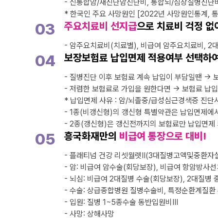
- 신통합암/재진단암진단비, 통합뇌/심장질병진단비
* 한국인 주요 사망원인 [2022년 사망원인통계, 통
03
주요치료비 선지급
으로 치료비 걱정 없
- 암주요치료비(치료별), 비급여 암주요치료비, 2
04
보장보험료 납입면제 적용여부 선택하여
- 질병진단 이후 보험료 계속 납입이 부담일땐 → 
- 저렴한 보험료로 가입을 원한다면 → 보험료 납입
* 납입면제 사유 : 암/뇌졸중/급성심근경색증 진
- 1종(비갱신형)의 갱신형 특별약관은 납입면제에서
- 2종(갱신형)은 갱신전까지의 보험료만 납입면제
05
흥국화재만의
비급여 통장으로 대비!
- 플래티넘 건강 리셋월렛Ⅱ(3대질병고액및중환자
- 암: 비급여 암수술(회당보장), 비급여 항암방사선
- 뇌심: 비급여 2대질병 수술(회당보장), 2대질병 
- 수술: 상급종합병원 질병수술비, 특정순환계질환
- 입원: 질병 1~5종수술 동반입원비III
- 사망: 상해사망