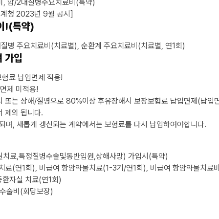
, 암/2대질병주요치료비(특약)
계청 2023년 9월 공시]
이!(특약)
대질병 주요치료비(치료별), 순환계 주요치료비(치료별, 연1회)
 가입
보험료 납입면제 적용!
면제 미적용!
단시 또는 상해/질병으로 80%이상 후유장해시 보장보험료 납입면제(납입
 제외 됩니다.
 되며, 새롭게 갱신되는 계약에서는 보험료를 다시 납입하여야합니다.
실치료,특정질병수술및동반입원,상해사망) 가입시(특약)
치료(연1회), 비급여 항암약물치료(1-3기/연1회), 비급여 항암약물치료비(
중환자실 치료(연1회)
 수술비(회당보장)