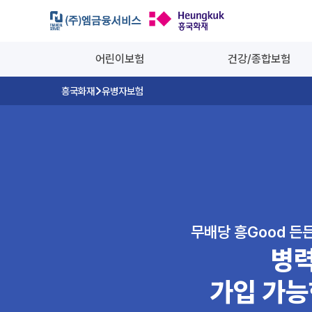
흥국화재 유병자암보험
어린이보험
건강/종합보험
흥국화재
유병자보험
무배당 흥Good 든든
병력
가입 가