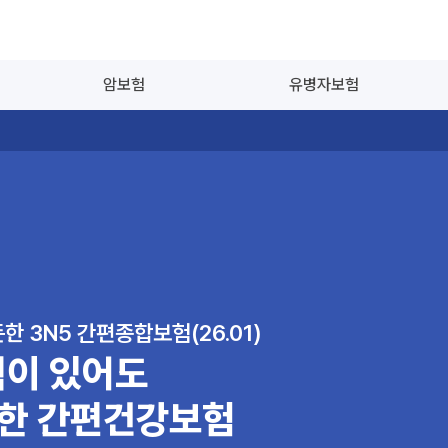
암보험
유병자보험
한 3N5 간편종합보험(26.01)
이 있어도
능한 간편건강보험